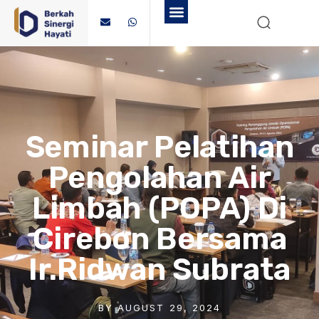
Seminar Pelatihan
Pengolahan Air
Limbah (POPA) Di
Cirebon Bersama
Ir.Ridwan Subrata
BY
AUGUST 29, 2024