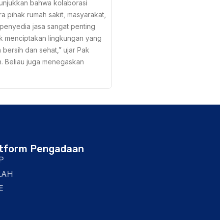
njukkan bahwa kolaborasi
ra pihak rumah sakit, masyarakat,
penyedia jasa sangat penting
k menciptakan lingkungan yang
h bersih dan sehat,” ujar Pak
n. Beliau juga menegaskan
atform Pengadaan
P
LAH
E