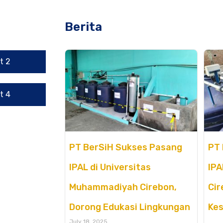
Berita
t 2
t 4
PT BerSiH Sukses Pasang
PT 
IPAL di Universitas
IPA
Muhammadiyah Cirebon,
Cir
Dorong Edukasi Lingkungan
Kes
July 18, 2025