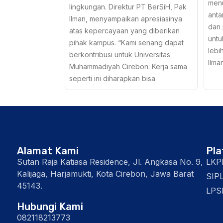
menu
lingkungan. Direktur PT BerSiH, Pak
anta
Ilman, menyampaikan apresiasinya
dan 
atas kepercayaan yang diberikan
untu
pihak kampus. “Kami senang dapat
lebi
berkontribusi untuk Universitas
Ilma
Muhammadiyah Cirebon. Kerja sama
seperti ini diharapkan bisa
Alamat Kami
Pl
Sutan Raja Katiasa Residence, Jl. Angkasa No. 9,
LKP
Kalijaga, Harjamukti, Kota Cirebon, Jawa Barat
SIP
45143.
LPS
Hubungi Kami
082118213773