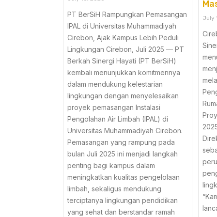
Ma
PT BerSiH Rampungkan Pemasangan
July 
IPAL di Universitas Muhammadiyah
Cire
Cirebon, Ajak Kampus Lebih Peduli
Sine
Lingkungan Cirebon, Juli 2025 — PT
men
Berkah Sinergi Hayati (PT BerSiH)
menj
kembali menunjukkan komitmennya
mela
dalam mendukung kelestarian
Peng
lingkungan dengan menyelesaikan
Ruma
proyek pemasangan Instalasi
Proy
Pengolahan Air Limbah (IPAL) di
2025
Universitas Muhammadiyah Cirebon.
Dire
Pemasangan yang rampung pada
seba
bulan Juli 2025 ini menjadi langkah
per
penting bagi kampus dalam
peng
meningkatkan kualitas pengelolaan
ling
limbah, sekaligus mendukung
“Kam
terciptanya lingkungan pendidikan
lanc
yang sehat dan berstandar ramah