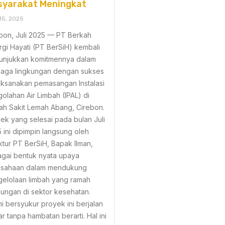
syarakat Meningkat
15, 2025
bon, Juli 2025 — PT Berkah
rgi Hayati (PT BerSiH) kembali
unjukkan komitmennya dalam
aga lingkungan dengan sukses
ksanakan pemasangan Instalasi
olahan Air Limbah (IPAL) di
h Sakit Lemah Abang, Cirebon.
ek yang selesai pada bulan Juli
 ini dipimpin langsung oleh
ktur PT BerSiH, Bapak Ilman,
gai bentuk nyata upaya
usahaan dalam mendukung
elolaan limbah yang ramah
kungan di sektor kesehatan.
i bersyukur proyek ini berjalan
ar tanpa hambatan berarti. Hal ini